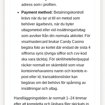
adress som i profilen.
Payment method:
Betalningskontroll
krävs när du tar ut till en metod som
behöver ägarbevis, när du byter
uttagsmetod eller vid insättningar/uttag
som avviker från din normala aktivitet. För
visa/mastercard brukar Candy Casino
begära foto av kortet där endast de sista 4
siffrorna syns (övriga siffror och cvv-kod
ska vara täckta). För skrill/neteller/paypal
räcker normalt en skärmbild som visar
kontoinnehavarens namn och kontots e-
post eller id; transaktionslistor kan
begäras om det behövs för spårning av
insättningar och uttag.
Handläggningstiden är normalt 1–24 timmar
efter att kompletta och läsbara filer skickats in.