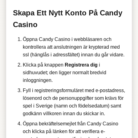
Skapa Ett Nytt Konto På Candy
Casino
Öppna Candy Casino i webbläsaren och
kontrollera att anslutningen är krypterad med
ssl (hänglås i adressfältet) innan du går vidare.
Klicka på knappen
Registrera dig
i
sidhuvudet; den ligger normalt bredvid
inloggningen.
Fyll i registreringsformuläret med e-postadress,
lösenord och de personuppgifter som krävs för
spel i Sverige (namn och födelsedatum) samt
godkänn villkoren innan du skickar in.
Öppna bekräftelsemejlet från Candy Casino
och klicka på länken för att verifiera e-