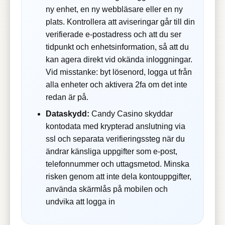
ny enhet, en ny webbläsare eller en ny
plats. Kontrollera att aviseringar går till din
verifierade e-postadress och att du ser
tidpunkt och enhetsinformation, så att du
kan agera direkt vid okända inloggningar.
Vid misstanke: byt lösenord, logga ut från
alla enheter och aktivera 2fa om det inte
redan är på.
Dataskydd:
Candy Casino skyddar
kontodata med krypterad anslutning via
ssl och separata verifieringssteg när du
ändrar känsliga uppgifter som e-post,
telefonnummer och uttagsmetod. Minska
risken genom att inte dela kontouppgifter,
använda skärmlås på mobilen och
undvika att logga in