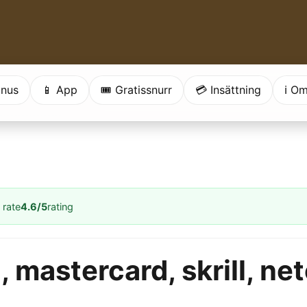
onus
📱 App
🎟️ Gratissnurr
💳 Insättning
ℹ️ 
 rate
4.6/5
rating
 mastercard, skrill, nete