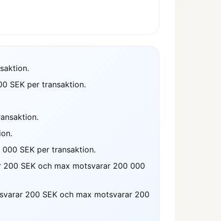
saktion.
0 SEK per transaktion.
ansaktion.
ion.
 000 SEK per transaktion.
arar 200 SEK och max motsvarar 200 000
motsvarar 200 SEK och max motsvarar 200