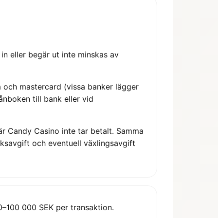
in eller begär ut inte minskas av
sa och mastercard (vissa banker lägger
ånboken till bank eller vid
är Candy Casino inte tar betalt. Samma
ksavgift och eventuell växlingsavgift
–100 000 SEK per transaktion.