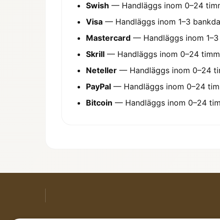
Swish
— Handläggs inom 0–24 timma
Visa
— Handläggs inom 1–3 bankdaga
Mastercard
— Handläggs inom 1–3 b
Skrill
— Handläggs inom 0–24 timmar
Neteller
— Handläggs inom 0–24 tim
PayPal
— Handläggs inom 0–24 timma
Bitcoin
— Handläggs inom 0–24 timm