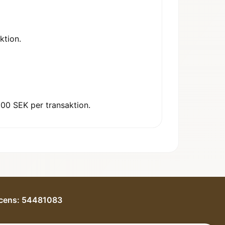
ktion.
0 SEK per transaktion.
icens: 54481083