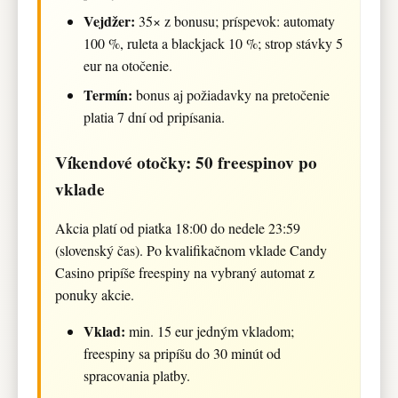
Vejdžer:
35× z bonusu; príspevok: automaty
100 %, ruleta a blackjack 10 %; strop stávky 5
eur na otočenie.
Termín:
bonus aj požiadavky na pretočenie
platia 7 dní od pripísania.
Víkendové otočky: 50 freespinov po
vklade
Akcia platí od piatka 18:00 do nedele 23:59
(slovenský čas). Po kvalifikačnom vklade Candy
Casino pripíše freespiny na vybraný automat z
ponuky akcie.
Vklad:
min. 15 eur jedným vkladom;
freespiny sa pripíšu do 30 minút od
spracovania platby.