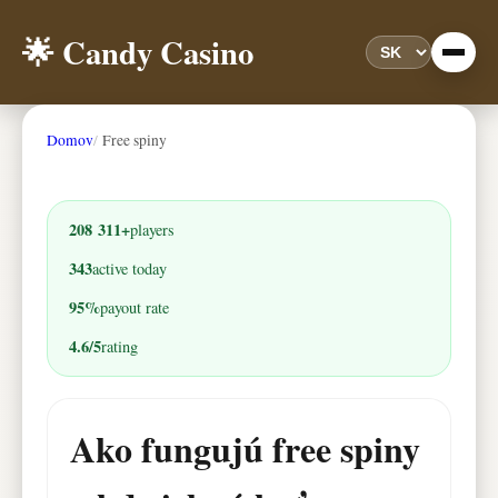
🌟 Candy Casino
Domov
Free spiny
208 311+
players
343
active today
95%
payout rate
4.6/5
rating
Ako fungujú free spiny