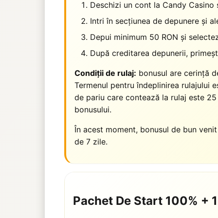
Deschizi un cont la Candy Casino și
Intri în secțiunea de depunere și a
Depui minimum 50 RON și selectezi 
După creditarea depunerii, primești
Condiții de rulaj:
bonusul are cerință de 
Termenul pentru îndeplinirea rulajului e
de pariu care contează la rulaj este 25 R
bonusului.
În acest moment, bonusul de bun venit 
de 7 zile.
Pachet De Start 100% + 1