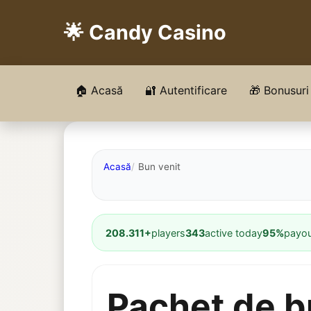
🌟 Candy Casino
🏠 Acasă
🔐 Autentificare
🎁 Bonusuri
Acasă
Bun venit
208.311+
players
343
active today
95%
payou
Pachet de bu