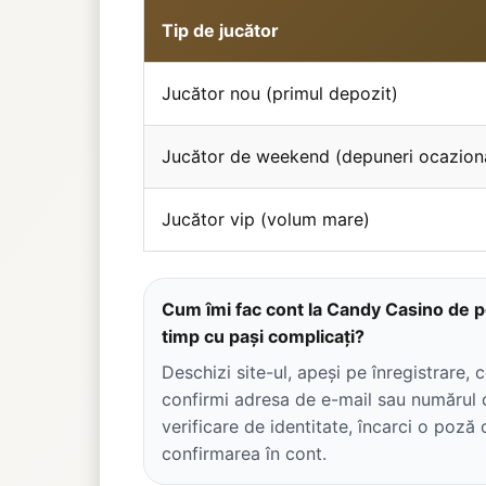
Tip de jucător
Jucător nou (primul depozit)
Jucător de weekend (depuneri ocazion
Jucător vip (volum mare)
Cum îmi fac cont la Candy Casino de pe
timp cu pași complicați?
Deschizi site-ul, apeși pe înregistrare, 
confirmi adresa de e-mail sau numărul d
verificare de identitate, încarci o poză 
confirmarea în cont.