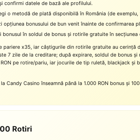
 confirmi datele de bază ale profilului.
legi o metodă de plată disponibilă în România (de exemplu, vi
opțiunea bonusului de bun venit înainte de confirmarea plă
 bonusul în soldul de bonus și rotirile gratuite în secțiunea
pariere x35, iar câștigurile din rotirile gratuite au cerință 
ste 7 zile de la creditare; după expirare, soldul de bonus și 
ON pe rotire/pariu, iar jocurile de tip ruletă, blackjack și b
la Candy Casino înseamnă până la 1.000 RON bonus și 100 ro
00 Rotiri