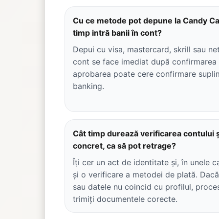
Cu ce metode pot depune la Candy Cas
timp intră banii în cont?
Depui cu visa, mastercard, skrill sau nete
cont se face imediat după confirmarea p
aprobarea poate cere confirmare suplim
banking.
Cât timp durează verificarea contului 
concret, ca să pot retrage?
Îți cer un act de identitate și, în unele
și o verificare a metodei de plată. Dacă
sau datele nu coincid cu profilul, proc
trimiți documentele corecte.