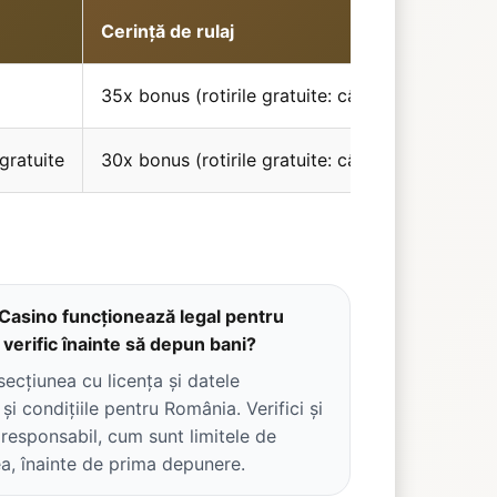
Cerință de rulaj
35x bonus (rotirile gratuite: câștiguri 40x)
gratuite
30x bonus (rotirile gratuite: câștiguri 35x)
Casino funcționează legal pentru
 verific înainte să depun bani?
secțiunea cu licența și datele
și condițiile pentru România. Verifici și
 responsabil, cum sunt limitele de
a, înainte de prima depunere.