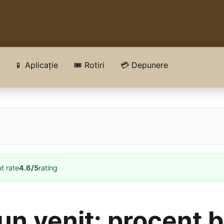
📱 Aplicație
🎟️ Rotiri
💳 Depunere
t rate
4.6/5
rating
n venit: procent bo