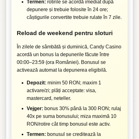
Termen:
rotirile se acordă imediat după
depunere și trebuie folosite în 24 ore;
câștigurile convertite trebuie rulate în 7 zile.
Reload de weekend pentru sloturi
În zilele de sâmbătă și duminică, Candy Casino
acordă un bonus la depunerile făcute între
00:00–23:59 (ora României). Bonusul se
activează automat la depunerea eligibilă.
Depozit:
minim 50 RON; maxim 1
activare/zi; plăți acceptate: visa,
mastercard, neteller.
Vejger:
bonus 30% până la 300 RON; rulaj
40x pe suma bonusului; miza maximă 10
RON/rotire cât timp bonusul este activ.
Termen:
bonusul se creditează la