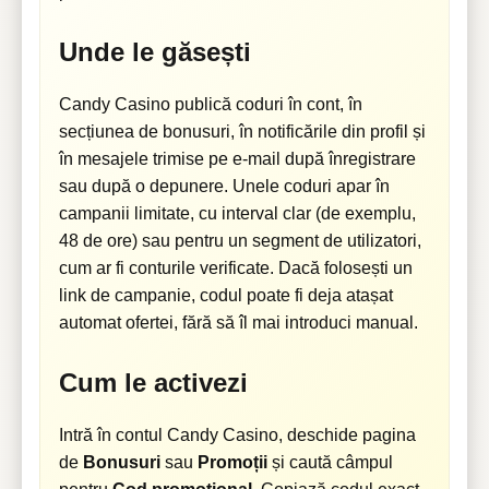
Unde le găsești
Candy Casino publică coduri în cont, în
secțiunea de bonusuri, în notificările din profil și
în mesajele trimise pe e-mail după înregistrare
sau după o depunere. Unele coduri apar în
campanii limitate, cu interval clar (de exemplu,
48 de ore) sau pentru un segment de utilizatori,
cum ar fi conturile verificate. Dacă folosești un
link de campanie, codul poate fi deja atașat
automat ofertei, fără să îl mai introduci manual.
Cum le activezi
Intră în contul Candy Casino, deschide pagina
de
Bonusuri
sau
Promoții
și caută câmpul