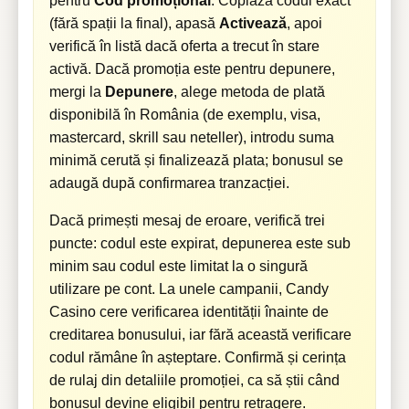
pentru
Cod promoțional
. Copiază codul exact
(fără spații la final), apasă
Activează
, apoi
verifică în listă dacă oferta a trecut în stare
activă. Dacă promoția este pentru depunere,
mergi la
Depunere
, alege metoda de plată
disponibilă în România (de exemplu, visa,
mastercard, skrill sau neteller), introdu suma
minimă cerută și finalizează plata; bonusul se
adaugă după confirmarea tranzacției.
Dacă primești mesaj de eroare, verifică trei
puncte: codul este expirat, depunerea este sub
minim sau codul este limitat la o singură
utilizare pe cont. La unele campanii, Candy
Casino cere verificarea identității înainte de
creditarea bonusului, iar fără această verificare
codul rămâne în așteptare. Confirmă și cerința
de rulaj din detaliile promoției, ca să știi când
bonusul devine eligibil pentru retragere.