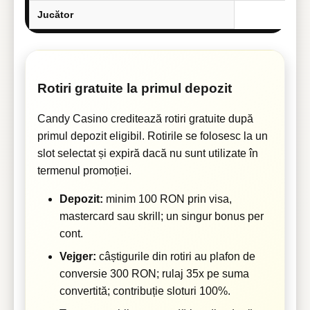
Jucător
Rotiri gratuite la primul depozit
Candy Casino creditează rotiri gratuite după
primul depozit eligibil. Rotirile se folosesc la un
slot selectat și expiră dacă nu sunt utilizate în
termenul promoției.
Depozit:
minim 100 RON prin visa,
mastercard sau skrill; un singur bonus per
cont.
Vejger:
câștigurile din rotiri au plafon de
conversie 300 RON; rulaj 35x pe suma
convertită; contribuție sloturi 100%.