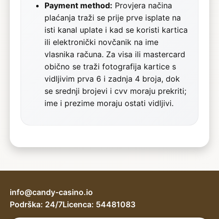
Payment method:
Provjera načina
plaćanja traži se prije prve isplate na
isti kanal uplate i kad se koristi kartica
ili elektronički novčanik na ime
vlasnika računa. Za visa ili mastercard
obično se traži fotografija kartice s
vidljivim prva 6 i zadnja 4 broja, dok
se srednji brojevi i cvv moraju prekriti;
ime i prezime moraju ostati vidljivi.
info@candy-casino.io
Podrška: 24/7
Licenca: 54481083