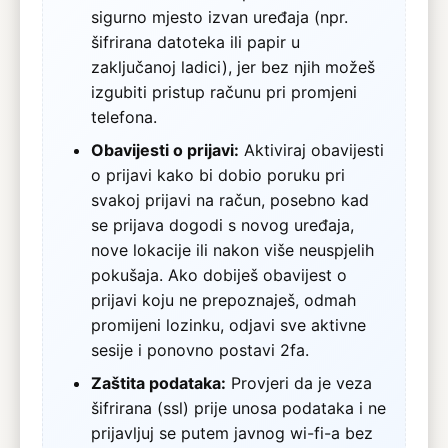
sigurno mjesto izvan uređaja (npr.
šifrirana datoteka ili papir u
zaključanoj ladici), jer bez njih možeš
izgubiti pristup računu pri promjeni
telefona.
Obavijesti o prijavi:
Aktiviraj obavijesti
o prijavi kako bi dobio poruku pri
svakoj prijavi na račun, posebno kad
se prijava dogodi s novog uređaja,
nove lokacije ili nakon više neuspjelih
pokušaja. Ako dobiješ obavijest o
prijavi koju ne prepoznaješ, odmah
promijeni lozinku, odjavi sve aktivne
sesije i ponovno postavi 2fa.
Zaštita podataka:
Provjeri da je veza
šifrirana (ssl) prije unosa podataka i ne
prijavljuj se putem javnog wi-fi-a bez