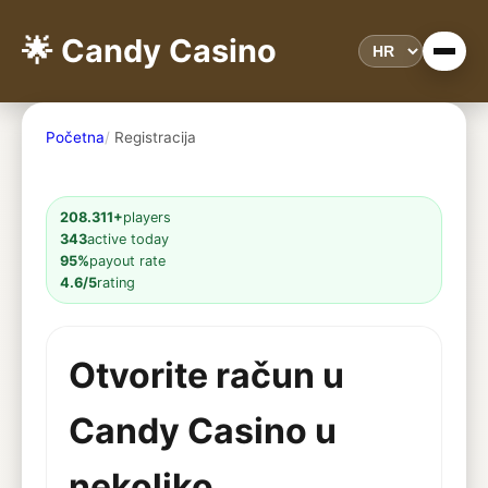
🌟 Candy Casino
Početna
Registracija
208.311+
players
343
active today
95%
payout rate
4.6/5
rating
Otvorite račun u
Candy Casino u
nekoliko