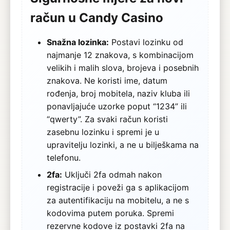
račun u Candy Casino
Snažna lozinka:
Postavi lozinku od
najmanje 12 znakova, s kombinacijom
velikih i malih slova, brojeva i posebnih
znakova. Ne koristi ime, datum
rođenja, broj mobitela, naziv kluba ili
ponavljajuće uzorke poput “1234” ili
“qwerty”. Za svaki račun koristi
zasebnu lozinku i spremi je u
upravitelju lozinki, a ne u bilješkama na
telefonu.
2fa:
Uključi 2fa odmah nakon
registracije i poveži ga s aplikacijom
za autentifikaciju na mobitelu, a ne s
kodovima putem poruka. Spremi
rezervne kodove iz postavki 2fa na