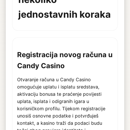
jednostavnih koraka
Registracija novog računa u
Candy Casino
Otvaranje računa u Candy Casino
omogućuje uplatu i isplatu sredstava,
aktivaciju bonusa te praćenje povijesti
uplata, isplata i odigranih igara u
korisničkom profilu. Tijekom registracije
unosiš osnovne podatke i potvrđuješ
kontakt, a kasino traži da podaci budu