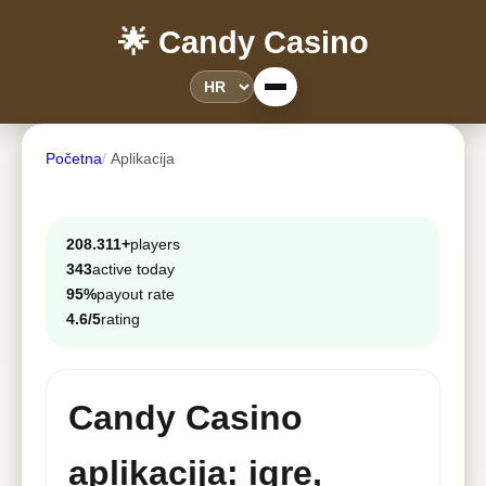
🌟 Candy Casino
Početna
Aplikacija
208.311+
players
343
active today
95%
payout rate
4.6/5
rating
Candy Casino
aplikacija: igre,