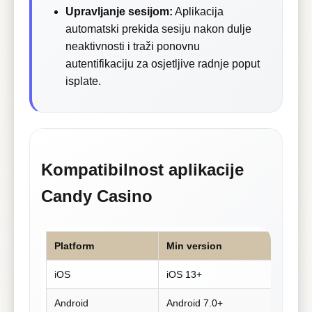
Upravljanje sesijom:
Aplikacija
automatski prekida sesiju nakon dulje
neaktivnosti i traži ponovnu
autentifikaciju za osjetljive radnje poput
isplate.
Kompatibilnost aplikacije
Candy Casino
Platform
Min version
iOS
iOS 13+
Android
Android 7.0+