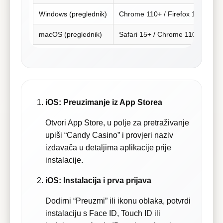
Windows (preglednik)
Chrome 110+ / Firefox 110+ / E
macOS (preglednik)
Safari 15+ / Chrome 110+
iOS: Preuzimanje iz App Storea
Otvori App Store, u polje za pretraživanje
upiši “Candy Casino” i provjeri naziv
izdavača u detaljima aplikacije prije
instalacije.
iOS: Instalacija i prva prijava
Dodirni “Preuzmi” ili ikonu oblaka, potvrdi
instalaciju s Face ID, Touch ID ili