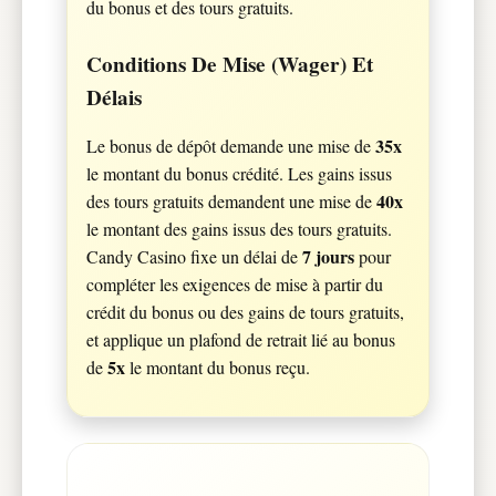
du bonus et des tours gratuits.
Conditions De Mise (Wager) Et
Délais
35x
Le bonus de dépôt demande une mise de
le montant du bonus crédité. Les gains issus
40x
des tours gratuits demandent une mise de
le montant des gains issus des tours gratuits.
7 jours
Candy Casino fixe un délai de
pour
compléter les exigences de mise à partir du
crédit du bonus ou des gains de tours gratuits,
et applique un plafond de retrait lié au bonus
5x
de
le montant du bonus reçu.