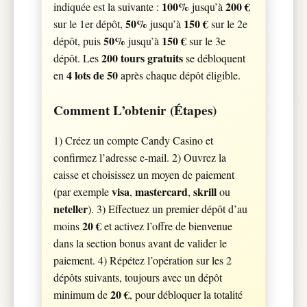
100%
200 €
indiquée est la suivante :
jusqu’à
50%
150 €
sur le 1er dépôt,
jusqu’à
sur le 2e
50%
150 €
dépôt, puis
jusqu’à
sur le 3e
200 tours gratuits
dépôt. Les
se débloquent
4 lots de 50
en
après chaque dépôt éligible.
Comment L’obtenir (Étapes)
1) Créez un compte Candy Casino et
confirmez l’adresse e-mail. 2) Ouvrez la
caisse et choisissez un moyen de paiement
visa
mastercard
skrill
(par exemple
,
,
ou
neteller
). 3) Effectuez un premier dépôt d’au
20 €
moins
et activez l’offre de bienvenue
dans la section bonus avant de valider le
paiement. 4) Répétez l’opération sur les 2
dépôts suivants, toujours avec un dépôt
20 €
minimum de
, pour débloquer la totalité