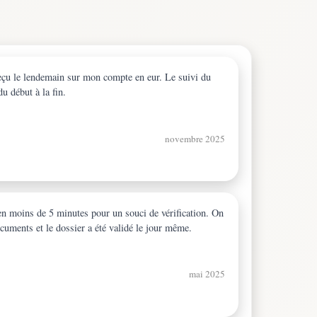
eçu le lendemain sur mon compte en eur. Le suivi du
du début à la fin.
novembre 2025
 en moins de 5 minutes pour un souci de vérification. On
cuments et le dossier a été validé le jour même.
mai 2025