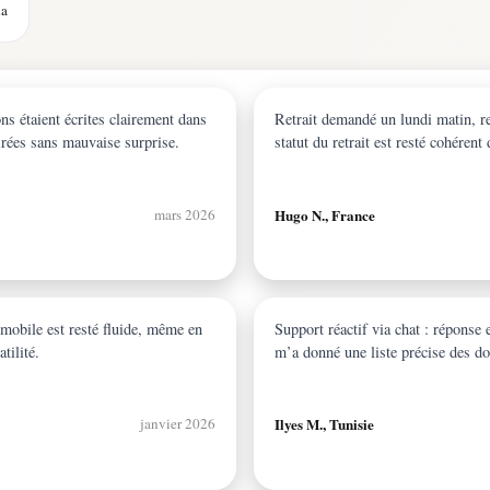
na
ons étaient écrites clairement dans
Retrait demandé un lundi matin, r
oirées sans mauvaise surprise.
statut du retrait est resté cohérent 
mars 2026
Hugo N., France
 mobile est resté fluide, même en
Support réactif via chat : réponse
tilité.
m’a donné une liste précise des do
janvier 2026
Ilyes M., Tunisie