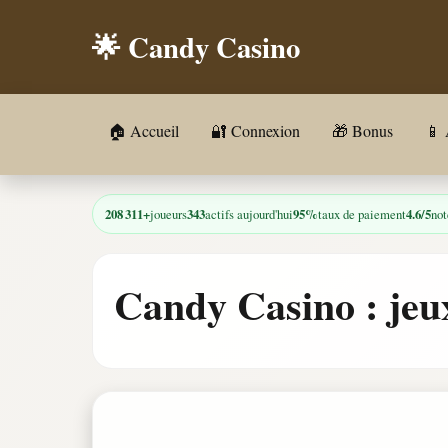
🌟 Candy Casino
🏠 Accueil
🔐 Connexion
🎁 Bonus
📱 
208 311+
joueurs
343
actifs aujourd'hui
95%
taux de paiement
4.6/5
not
Candy Casino : jeu