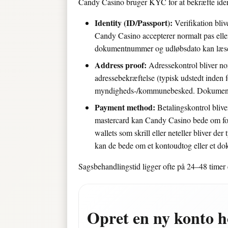
Candy Casino bruger KYC for at bekræfte identit
Identity (ID/Passport):
Verifikation bliv
Candy Casino accepterer normalt pas eller
dokumentnummer og udløbsdato kan læses. N
Address proof:
Adressekontrol bliver no
adressebekræftelse (typisk udstedt inden fo
myndigheds-/kommunebesked. Dokumentet s
Payment method:
Betalingskontrol bliver
mastercard kan Candy Casino bede om foto
wallets som skrill eller neteller bliver d
kan de bede om et kontoudtog eller et 
Sagsbehandlingstid ligger ofte på 24–48 timer 
Opret en ny konto 