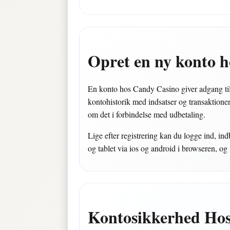
Opret en ny konto 
En konto hos Candy Casino giver adgang til 
kontohistorik med indsatser og transaktioner
om det i forbindelse med udbetaling.
Lige efter registrering kan du logge ind, ind
og tablet via ios og android i browseren, og 
Kontosikkerhed Ho