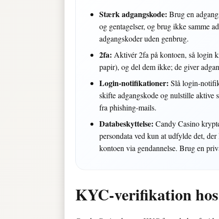
Stærk adgangskode:
Brug en adgangsk
og gentagelser, og brug ikke samme adg
adgangskoder uden genbrug.
2fa:
Aktivér 2fa på kontoen, så login 
papir), og del dem ikke; de giver adgan
Login-notifikationer:
Slå login-notifi
skifte adgangskode og nulstille aktive 
fra phishing-mails.
Databeskyttelse:
Candy Casino kryptere
persondata ved kun at udfylde det, der 
kontoen via gendannelse. Brug en privat
KYC-verifikation ho