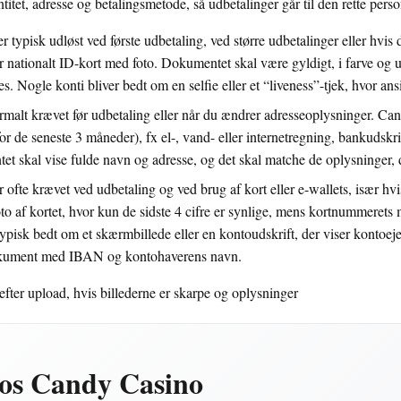
et, adresse og betalingsmetode, så udbetalinger går til den rette person
er typisk udløst ved første udbetaling, ved større udbetalinger eller hvis
 nationalt ID-kort med foto. Dokumentet skal være gyldigt, i farve og 
ogle konti bliver bedt om en selfie eller et “liveness”-tjek, hvor ans
rmalt krævet før udbetaling eller når du ændrer adresseoplysninger. C
r de seneste 3 måneder), fx el-, vand- eller internetregning, bankudskrift
kal vise fulde navn og adresse, og det skal matche de oplysninger, d
 ofte krævet ved udbetaling og ved brug af kort eller e-wallets, især hvis
 af kortet, hvor kun de sidste 4 cifre er synlige, mens kortnummerets
er typisk bedt om et skærmbillede eller en kontoudskrift, der viser konto
dokument med IBAN og kontohaverens navn.
efter upload, hvis billederne er skarpe og oplysninger
hos Candy Casino