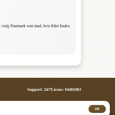
 vælg Danmark som land, hvis feltet findes.
Support: 24/7
Licens: 54481083
OK