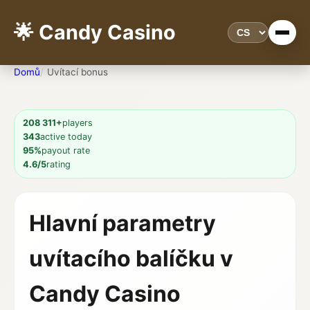
🌟 Candy Casino
Domů
Uvítací bonus
208 311+
players
343
active today
95%
payout rate
4.6/5
rating
Hlavní parametry
uvítacího balíčku v
Candy Casino