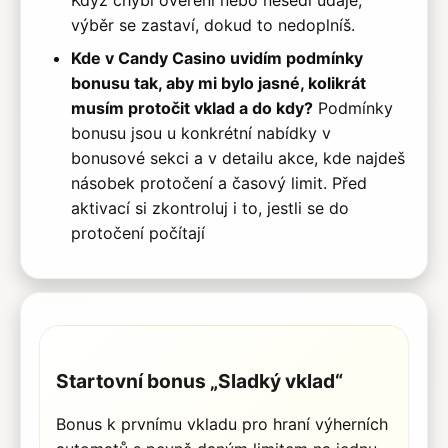
Když chybí ověření nebo nesedí údaje,
výběr se zastaví, dokud to nedoplníš.
Kde v Candy Casino uvidím podmínky
bonusu tak, aby mi bylo jasné, kolikrát
musím protočit vklad a do kdy?
Podmínky
bonusu jsou u konkrétní nabídky v
bonusové sekci a v detailu akce, kde najdeš
násobek protočení a časový limit. Před
aktivací si zkontroluj i to, jestli se do
protočení počítají
Startovní bonus „Sladký vklad“
Bonus k prvnímu vkladu pro hraní výherních