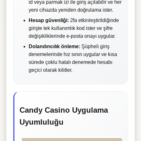
id veya parmak izi ile giriş açılabilir ve her
yeni cihazda yeniden doğrulama ister.
Hesap güvenliği:
2fa etkinleştirildiğinde
girişte tek kullanımlık kod ister ve şifre
değişikliklerinde e-posta onayı uygular.
Dolandırıcılık önleme:
Şüpheli giriş
denemelerinde hız sınırı uygular ve kısa
sürede çoklu hatalı denemede hesabı
geçici olarak kilitler.
Candy Casino Uygulama
Uyumluluğu