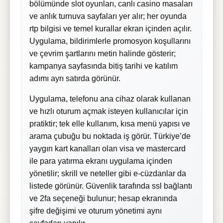
bölümünde slot oyunları, canlı casino masaları
ve anlık turnuva sayfaları yer alır; her oyunda
rtp bilgisi ve temel kurallar ekran içinden açılır.
Uygulama, bildirimlerle promosyon koşullarını
ve çevrim şartlarını metin halinde gösterir;
kampanya sayfasında bitiş tarihi ve katılım
adımı ayrı satırda görünür.
Uygulama, telefonu ana cihaz olarak kullanan
ve hızlı oturum açmak isteyen kullanıcılar için
pratiktir; tek elle kullanım, kısa menü yapısı ve
arama çubuğu bu noktada iş görür. Türkiye’de
yaygın kart kanalları olan visa ve mastercard
ile para yatırma ekranı uygulama içinden
yönetilir; skrill ve neteller gibi e-cüzdanlar da
listede görünür. Güvenlik tarafında ssl bağlantı
ve 2fa seçeneği bulunur; hesap ekranında
şifre değişimi ve oturum yönetimi aynı