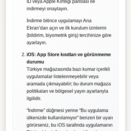
ID veya Apple Kimliği parolası ile
indirmeyi onaylayın.
İndirme bitince uygulamayı Ana
Ekran’dan açın ve ilk kurulum izinlerini
(bildirim, biyometrik giriş) tercihinize göre
ayarlayın.
iOS: App Store kısıtları ve görünmeme
durumu
Türkiye mağazasında bazı kumar içerikli
uygulamalar listelenmeyebilir veya
aramada çıkmayabilir; bu durum mağaza
politikaları ve bölgesel yayın ayarlarıyla
ilgilidir.
“İndirme” düğmesi yerine “Bu uygulama
ülkenizde kullanılamıyor” benzeri bir uyarı
görürseniz, bu iOS tarafında uygulamanın