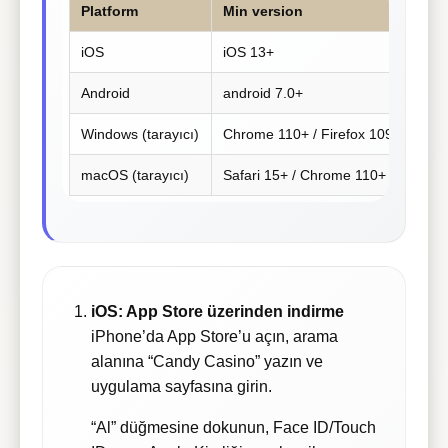
Platform
Min version
iOS
iOS 13+
Android
android 7.0+
Windows (tarayıcı)
Chrome 110+ / Firefox 109+ / Edge
macOS (tarayıcı)
Safari 15+ / Chrome 110+
iOS: App Store üzerinden indirme
iPhone’da App Store’u açın, arama
alanına “Candy Casino” yazın ve
uygulama sayfasına girin.
“Al” düğmesine dokunun, Face ID/Touch