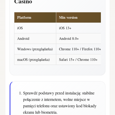
Casino
Platform
Min version
iOS
iOS 13+
Android
Android 8.0+
Windows (przeglądarka)
Chrome 110+ / Firefox 110+ / Edge 
macOS (przeglądarka)
Safari 15+ / Chrome 110+
Sprawdź podstawy przed instalacją: stabilne
połączenie z internetem, wolne miejsce w
pamięci telefonu oraz ustawiony kod blokady
ekranu lub biometria.