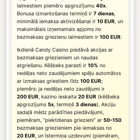
laimestiem piemēro apgrozījumu
40x
.
Bonusa izmantošanas termiņš ir
7 dienas
,
minimālā iemaksa aktivizēšanai ir
10 EUR
, un
maksimālais izņemamais apjoms no
bezmaksas griezienu laimestiem ir
100 EUR
.
Ikdienā Candy Casino piedāvā akcijas ar
bezmaksas griezieniem un naudas
atgriešanu. Kēšbeks parasti ir
10%
no
nedēļas neto zaudējumiem spēļu automātos
ar izmaksas griestiem līdz
100 EUR
;
piemērs: ja nedēļas neto zaudējumi ir
200 EUR
, kazino ieskaita
20 EUR
(kēšbeka
apgrozījums
5x
, termiņš
3 dienas
). Akciju
sadaļā mēdz parādīties piedāvājumi,
piemēram, “piektdienas griezieni” ar
50–150
bezmaksas griezieniem pie iemaksas no
20 EUR
, un īstermiņa uzdevumi (piemēram,