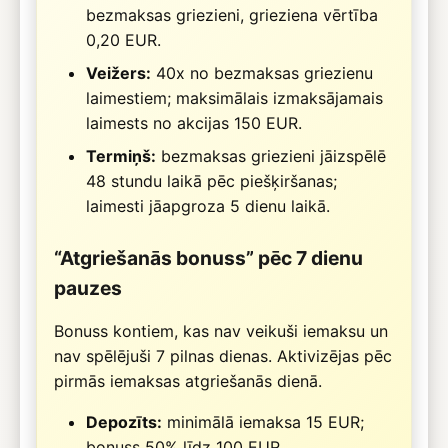
bezmaksas griezieni, grieziena vērtība
0,20 EUR.
Veižers:
40x no bezmaksas griezienu
laimestiem; maksimālais izmaksājamais
laimests no akcijas 150 EUR.
Termiņš:
bezmaksas griezieni jāizspēlē
48 stundu laikā pēc piešķiršanas;
laimesti jāapgroza 5 dienu laikā.
“Atgriešanās bonuss” pēc 7 dienu
pauzes
Bonuss kontiem, kas nav veikuši iemaksu un
nav spēlējuši 7 pilnas dienas. Aktivizējas pēc
pirmās iemaksas atgriešanās dienā.
Depozīts:
minimālā iemaksa 15 EUR;
bonuss 50% līdz 100 EUR.