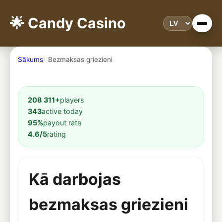
🌟 Candy Casino
Sākums
Bezmaksas griezieni
208 311+
players
343
active today
95%
payout rate
4.6/5
rating
Kā darbojas
bezmaksas griezieni