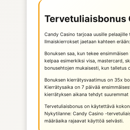
Tervetuliaisbonus 
Candy Casino tarjoaa uusille pelaajille
Ilmaiskierrokset jaetaan kahteen erään:
Bonuksen saa, kun tekee ensimmäisen t
kelpaa esimerkiksi visa, mastercard, skri
bonusehtojen mukaisesti, kun talletus 
Bonuksen kierrätysvaatimus on 35x bonu
Kierrätysaika on 7 päivää ensimmäisest
kierrätyksen aikana tehdyt suuremmat 
Tervetuliaisbonus on käytettävä kokona
Nykytilanne: Candy Casino -tervetuliai
määräaika rajaavat käyttöä selvästi.