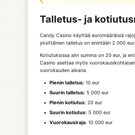
Talletus- ja kotiutu
Candy Casino käyttää euromääräisiä rajoja
yksittäinen talletus on enintään 2 000 eur; 
Kotiutuksissa alin summa on 20 eur, ja en
Casino asettaa myös vuorokausikohtaisen 
vuorokauden aikana.
Pienin talletus:
10 eur
Suurin talletus:
5 000 eur
Pienin kotiutus:
20 eur
Suurin kotiutus:
5 000 eur
Vuorokausiraja:
10 000 eur