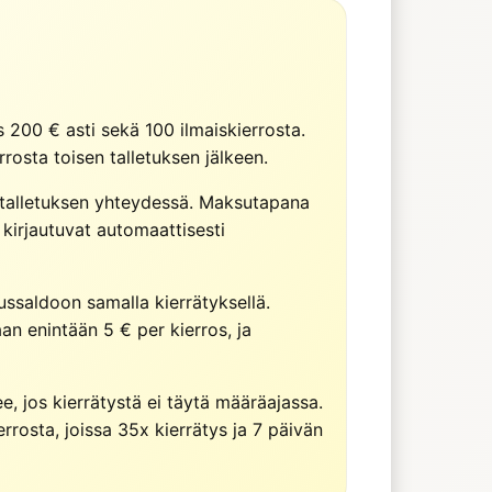
s 200 € asti sekä 100 ilmaiskierrosta.
rosta toisen talletuksen jälkeen.
n talletuksen yhteydessä. Maksutapana
t kirjautuvat automaattisesti
ssaldoon samalla kierrätyksellä.
n enintään 5 € per kierros, ja
, jos kierrätystä ei täytä määräajassa.
rosta, joissa 35x kierrätys ja 7 päivän