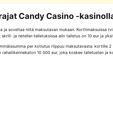
srajat Candy Casino -kasinoll
 ja soveltaa niitä maksutavan mukaan. Korttimaksuissa (visa
skrill- ja neteller-talletuksissa alin talletus on 10 eur ja yks
immäissumma per kotiutus riippuu maksutavasta: kortille 2 0
rahaliikennekaton 10 000 eur, joka koskee talletusten ja