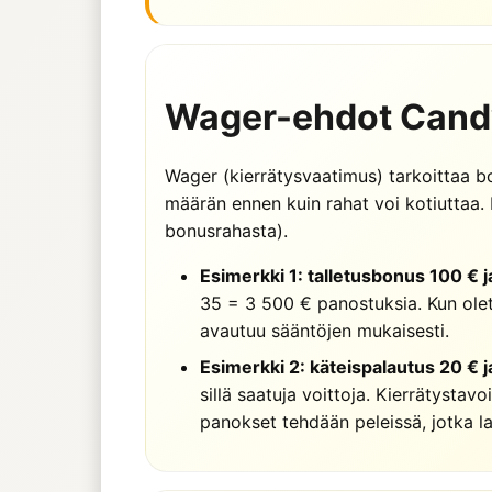
Wager-ehdot Cand
Wager (kierrätysvaatimus) tarkoittaa bo
määrän ennen kuin rahat voi kotiuttaa.
bonusrahasta).
Esimerkki 1: talletusbonus 100 €
35 = 3 500 € panostuksia. Kun olet
avautuu sääntöjen mukaisesti.
Esimerkki 2: käteispalautus 20 € 
sillä saatuja voittoja. Kierrätysta
panokset tehdään peleissä, jotka l