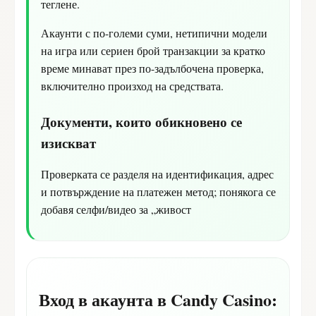
теглене.
Акаунти с по-големи суми, нетипични модели
на игра или сериен брой транзакции за кратко
време минават през по-задълбочена проверка,
включително произход на средствата.
Документи, които обикновено се
изискват
Проверката се разделя на идентификация, адрес
и потвърждение на платежен метод; понякога се
добавя селфи/видео за „живост
Вход в акаунта в Candy Casino: