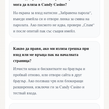
мога да вляза в Candy Casino?
На екрана за вход натисни „Забравена парола“,
въведи имейла си и отвори линка за смяна на
паролата. Ако писмото не идва, провери „Спам“
и после опитай пак със същия имейл.
Какво да правя, ако ми излиза грешка при
вход или ме връща пак на началната
страница?
Изчисти кеша и бисквитките на браузъра и
пробвай отново, или отвори сайта в друг
браузър. Ако ползваш vpn или блокиращи
разширения, изключи ги за Candy Casino и
тествай входа.